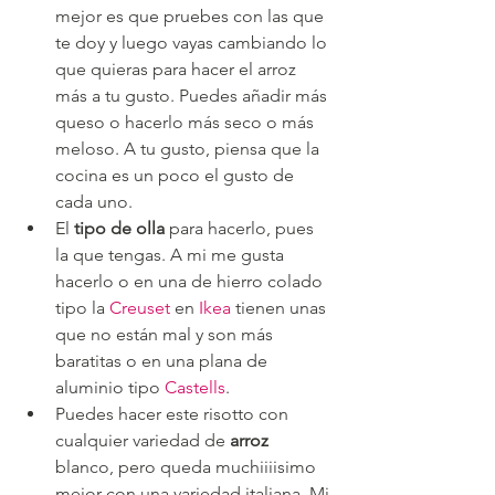
mejor es que pruebes con las que 
te doy y luego vayas cambiando lo 
que quieras para hacer el arroz 
más a tu gusto. Puedes añadir más 
queso o hacerlo más seco o más 
meloso. A tu gusto, piensa que la 
cocina es un poco el gusto de 
cada uno.
El 
tipo de olla
 para hacerlo, pues 
la que tengas. A mi me gusta 
hacerlo o en una de hierro colado 
tipo la 
Creuset
 en 
Ikea
 tienen unas 
que no están mal y son más 
baratitas o en una plana de 
aluminio tipo 
Castells
.
Puedes hacer este risotto con 
cualquier variedad de 
arroz
blanco, pero queda muchiiiisimo 
mejor con una variedad italiana. Mi 