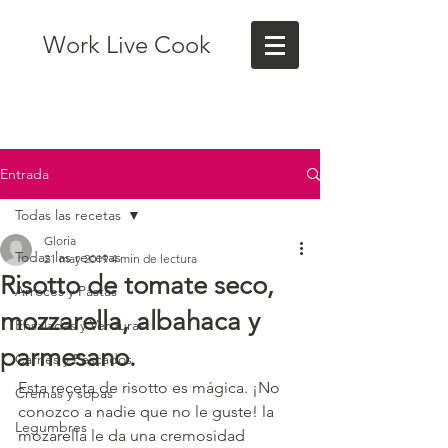
Work Live Cook
Entrada
Todas las recetas
Gloria
Todas las recetas
21 may 2019
4 min de lectura
Risotto de tomate seco,
Arroces y Pastas
mozzarella, albahaca y
Ensaladas y Verduras
parmesano.
Carnes y Pescados
Esta receta de risotto es mágica. ¡No 
Cremas y sopas
conozco a nadie que no le guste! la 
Legumbres
mozarella le da una cremosidad 