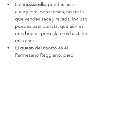
De 
mozzarella,
 puedes usar 
cualquiera, pero fresca, no de la 
que vendes seca y rallada. Incluso 
puedes usar burrata, que aún es 
más buena, pero claro es bastante 
más cara...
El 
queso
 del risotto es el 
Parmesano Reggiano, pero 
puedes hacerlo con Grana Padano 
(muy parecido al Parmesano) o 
con cualquier queso curado que 
te guste (Idiazabal, Pecorino, 
manchego curado, Cheddar 
maduro...). Investiga y ve variando. 
Eso si, el sabor de risotto Italiano 
lo da el Parmesano.
Si no os sale bien o ante cualquier 
problema, ya sabéis, escribir y se os 