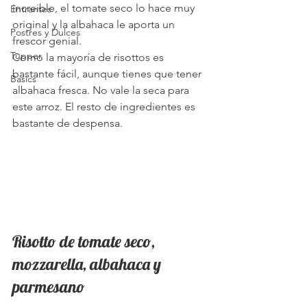
increible, el tomate seco lo hace muy 
Entrantes
original y la albahaca le aporta un 
Postres y Dulces
frescor genial.
Tupper
Como la mayoría de risottos es 
bastante fácil, aunque tienes que tener 
Basics
albahaca fresca. No vale la seca para 
este arroz. El resto de ingredientes es 
bastante de despensa. 
Risotto de tomate seco, 
mozzarella, albahaca y 
parmesano