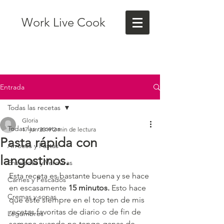
Work Live Cook
Entrada
Todas las recetas
Gloria
Todas las recetas
17 jun 2019
2 min de lectura
Pasta rápida con
Arroces y Pastas
langostinos.
Ensaladas y Verduras
Esta receta es bastante buena y se hace 
Carnes y Pescados
en escasamente 
15 minutos.
 Esto hace 
Cremas y sopas
que esté siempre en el top ten de mis 
recetas favoritas de diario o de fin de 
Legumbres
semana cuando no tengo ganas de 