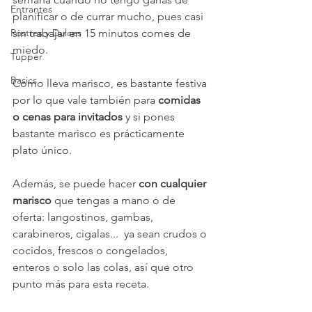
Entrantes
planificar o de currar mucho, pues casi 
Postres y Dulces
sin trabajar en 15 minutos comes de 
miedo.
Tupper
Basics
Como lleva marisco, es bastante festiva 
por lo que vale también para 
comidas 
o cenas para invitados 
y si pones 
bastante marisco es prácticamente 
plato único.
Además, se puede hacer 
con cualquier 
marisco
 que tengas a mano o de 
oferta: langostinos, gambas, 
carabineros, cigalas...  ya sean crudos o 
cocidos, frescos o congelados, 
enteros o solo las colas, así que otro 
punto más para esta receta.