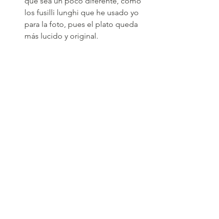
que sea un poco diferente, como 
los fusilli lunghi que he usado yo 
para la foto, pues el plato queda 
más lucido y original.
#pasta
#primerplato
#platounico
#langostinos
#marisco
#comidadeinvitado
Carnes y Pescados
Arroces y Pastas
Ver todo
Entradas recientes