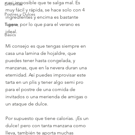
casi imposible que te salga mal. Es 
Entrantes
muy fácil y rápida, se hace solo con 4 
Postres y Dulces
ingredientes y encima es bastante 
ligera, por lo que para el verano es 
Tupper
ideal.
Basics
Mi consejo es que tengas siempre en 
casa una lamina de hojaldre, que 
puedes tener hasta congelada, y 
manzanas, que en la nevera duran una 
eternidad. Así puedes improvisar este 
tarta en un plis y tener algo semi pro 
para el postre de una comida de 
invitados o una merienda de amigas o 
un ataque de dulce.
Por supuesto que tiene calorías. ¡Es un 
dulce! pero con tanta manzana como 
lleva, también te aporta muchas 