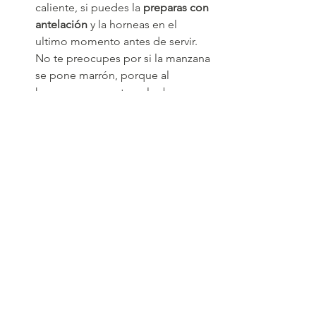
caliente, si puedes la 
preparas con 
antelación
 y la horneas en el 
ultimo momento antes de servir. 
No te preocupes por si la manzana 
se pone marrón, porque al 
hornear no se nota y el sabor no 
cambia.
También la puedes hornear con 
antelación y calentarla a horno 
fuerte unos 5 minutos justo antes 
de servirla. En este caso ten 
cuidado que no se te queme el 
hojaldre.
Si la horneas con antelación y no 
tienes opción de calentarla, no hay 
problema, queda bastante buena, 
pero en este caso es importante 
pintarla con mermelada porque se 
mantiene mucho mejor y más 