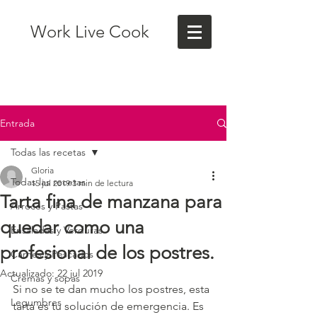
Work Live Cook
Entrada
Todas las recetas
Gloria
Todas las recetas
15 jul 2019
3 min de lectura
Tarta fina de manzana para
Arroces y Pastas
quedar como una
Ensaladas y Verduras
profesional de los postres.
Carnes y Pescados
Actualizado:
22 jul 2019
Cremas y sopas
Si no se te dan mucho los postres, esta 
Legumbres
tarta es tu solución de emergencia. Es 