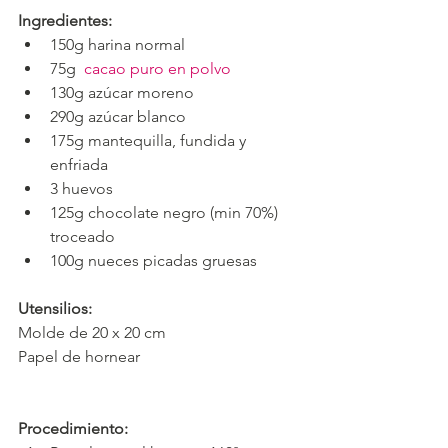
Ingredientes:
150g harina normal 
75g  
cacao puro en polvo
130g azúcar moreno
290g azúcar blanco
175g mantequilla, fundida y 
enfriada
3 huevos
125g chocolate negro (min 70%) 
troceado
100g nueces picadas gruesas
Utensilios:
Molde de 20 x 20 cm
Papel de hornear
Procedimiento: