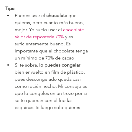
Tips
:
Puedes usar el 
chocolate
 que 
quieras, pero cuanto más bueno, 
mejor. Yo suelo usar el 
chocolate 
Valor de repostería 70%
 y es 
suficientemente bueno. Es 
importante que el chocolate tenga 
un mínimo de 70% de cacao
Si te sobra, 
lo puedes congelar
bien envuelto en film de plástico, 
pues descongelado queda casi 
como recién hecho. Mi consejo es 
que lo congeles en un trozo por si 
se te queman con el frio las 
esquinas. Si luego solo quieres 
descongelar un trocito, dejándolo 
5 minutos fuera del congelador, se 
corta bien y el resto lo devuelves 