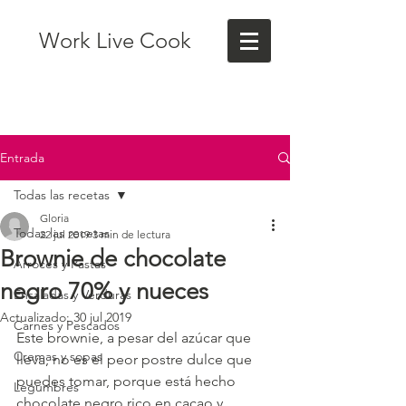
Work Live Cook
Entrada
Todas las recetas
Gloria
Todas las recetas
22 jul 2019
3 min de lectura
Brownie de chocolate
Arroces y Pastas
negro 70% y nueces
Ensaladas y Verduras
Actualizado:
30 jul 2019
Carnes y Pescados
Este brownie, a pesar del azúcar que 
Cremas y sopas
lleva, no es el peor postre dulce que 
puedes tomar, porque está hecho 
Legumbres
chocolate negro rico en cacao y 