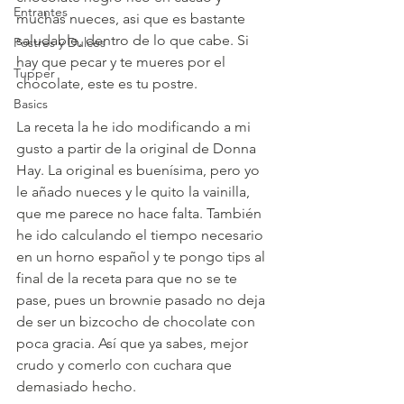
Entrantes
muchas nueces, asi que es bastante 
saludable, dentro de lo que cabe. Si 
Postres y Dulces
hay que pecar y te mueres por el 
Tupper
chocolate, este es tu postre.
Basics
La receta la he ido modificando a mi 
gusto a partir de la original de Donna 
Hay. La original es buenísima, pero yo 
le añado nueces y le quito la vainilla, 
que me parece no hace falta. También 
he ido calculando el tiempo necesario 
en un horno español y te pongo tips al 
final de la receta para que no se te 
pase, pues un brownie pasado no deja 
de ser un bizcocho de chocolate con 
poca gracia. Así que ya sabes, mejor 
crudo y comerlo con cuchara que 
demasiado hecho.