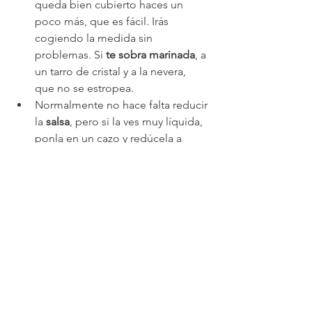
queda bien cubierto haces un 
poco más, que es fácil. Irás 
cogiendo la medida sin 
problemas. Si 
te sobra marinada
, a 
un tarro de cristal y a la nevera, 
que no se estropea.
Normalmente no hace falta reducir 
la 
salsa
, pero si la ves muy líquida, 
ponla en un cazo y redúcela a 
temperatura baja-media. Cuidado 
no se te queme.
Si tienes 
invitados
, prepara el 
pollo y el arroz con antelación y 15-
20 minutos antes de servirlos, 
calientas el horno y metes el pollo 
dentro. Cuidado no se te queme 
al calentarlo! Si está muy dorado, 
tápalo con papel de aluminio.
Pon el arroz con puerro en un bol 