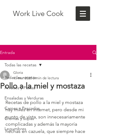
Work Live Cook
Entrada
Todas las recetas
Gloria
Todas las recetas
15 mar 2020
3 min de lectura
Pollo a la miel y mostaza
Arroces y Pastas
Ensaladas y Verduras
Recetas de pollo a la miel y mostaza 
Carnes y Pescados
hay miles en internet, pero desde mi 
punto de vista, son innecesariamente 
Cremas y sopas
complicadas y además la mayoría 
Legumbres
hechas en cazuela, que siempre hace 