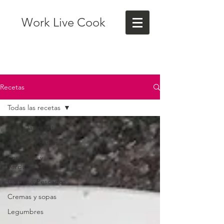
Work Live Cook
Recetas
Todas las recetas
Todas las recetas
Arroces y Pastas
Ensaladas y
Verduras
Carnes y Pescados
Cremas y sopas
Legumbres