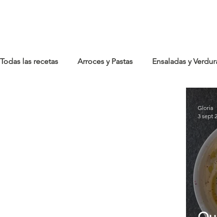
Work Live Cook
Todas las recetas
Arroces y Pastas
Ensaladas y Verdur
Legumbres
Entrantes
Postres y Dulces
Tu
Gloria
3 sept 