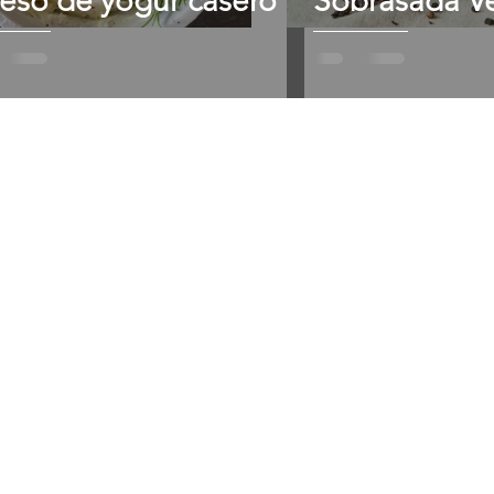
eso de yogur casero
Sobrasada V