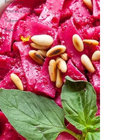
Entrantes
Postres y Dulces
Tupper
Basics