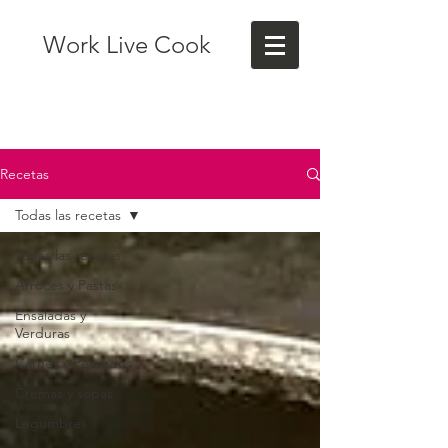
Work Live Cook
Recetas
Todas las recetas
Todas las recetas
Arroces y Pastas
Ensaladas y
Verduras
Carnes y Pescados
Cremas y sopas
Legumbres